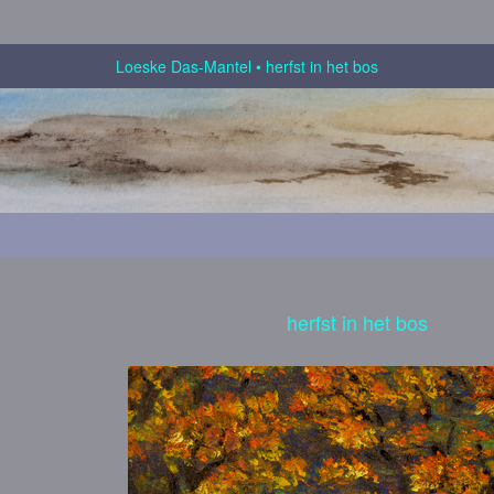
Loeske Das-Mantel
herfst in het bos
herfst in het bos