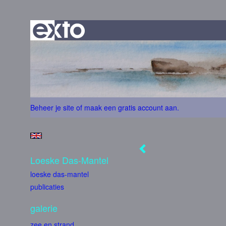
Beheer je site
of
maak een gratis account aan
.
Loeske Das-Mantel
loeske das-mantel
publicaties
galerie
zee en strand