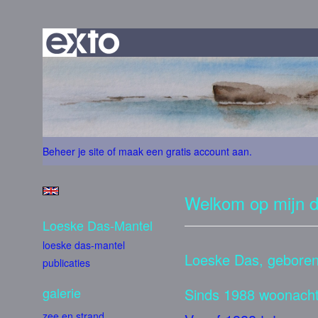
Beheer je site
of
maak een gratis account aan
.
Welkom op mijn di
Loeske Das-Mantel
loeske das-mantel
Loeske Das, geboren
publicaties
galerie
Sinds 1988 woonacht
zee en strand