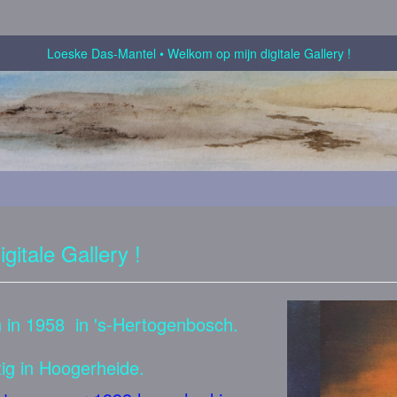
Loeske Das-Mantel
Welkom op mijn digitale Gallery !
gitale Gallery !
 in 1958 in 's-Hertogenbosch.
ig in Hoogerheide.