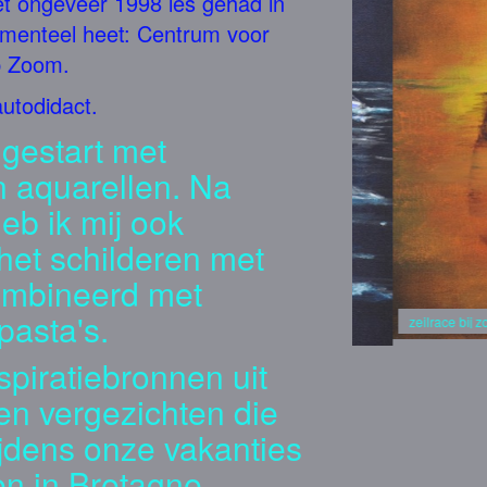
t ongeveer 1998 les gehad in
omenteel heet: Centrum voor
p Zoom.
autodidact.
 gestart met
n aquarellen. Na
eb ik mij ook
het schilderen met
ombineerd met
pasta's.
zeilrace bij zonson
nspiratiebronnen uit
n vergezichten die
ijdens onze vakanties
en in Bretagne.